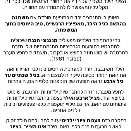
הציור הילד משליך על הדף את החוויה הרגשית שלו ובכך זה
מקל עליו ומאפשר לו להתמודד עם החוויה.
האופן בו מתנהגים ילדים לתופעת הולדת אח
משתנה
בהתאם לגיל הילד, מאפייניו הרגשיים, טיב היחסים בתוך
המשפחה.
כדי להתמודד הילדים מפעילים
מנגנוני הגנה
שיכולים
להתבטא בתופעות רגרסיביות התנהגותיות של: חזרה
להרטבה, שימוש חוזר במוצץ או בקבוק, היצמדות לחפץ מעבר
(פבזנר, 1981).
הילד חש נבגד, חרד למערכת היחסים בינו לבין הוריו ורואה
את האח הנולד כסיבה עיקרית למצבו הוא.
בגיל
שנתיים עד
גיל ארבע
נראה תופעה של תוקפנות כלפי האם, היצמדות
לחפץ מעבר, וחזרה להתנהגויות ילדותיות, הרטבה, שימוש
במוצץ ועוד.
מגיל ארבע ואילך
נצפה בהתנהגויות ילדותיות
ועימותים עם האם, אך גם גילויי תוקפנות כלפי צעצועים ובובות
וילדים אחרים.
במקרה כזה
פענוח ציורי ילדים
יעזור להבין למה הילד זקוק.
כאשר הכעס מופנה כלפי האם, הילד
אינו מצייר בציור