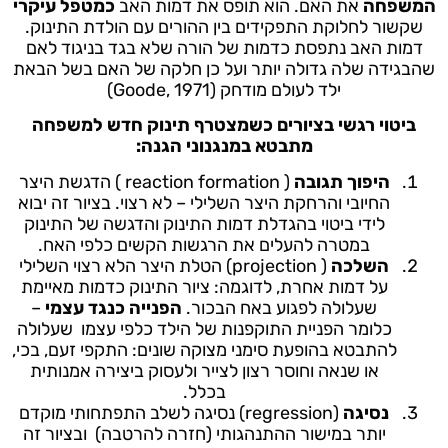
המשפחה
את האם. הוא תופס את דמות האב
כמטפל עיקרי
שקשור לחלוקת התפקידים בין ההורים עם הולדת התינוק.
דמות האב נתפסת כדמות של הורה שלא בגד בניגוד לאם
שהבגידה שלה גדולה יותר ועל כן חלקה של האם בשל הבאת
ילד לעולם מודחק (Goode, 1971)
ביטוי רגשי בציורים כשמצטרף תינוק חדש למשפחה
מתבטא במנגנוני הגנה:
היפוך תגובה
( reaction formation ) הדגשת היצר
החיובי והרחקת היצר השלילי – לא רצוי. בציור זה יבוא
לידי ביטוי בהגדלת דמות התינוק והדגשה של התינוק
במטרה להעלים את הרגשות הקשים כלפי האח.
השלכה
( projection) הטלת היצר הלא רצוי השלילי
על דמות אחרת, לדוגמה: ציור התינוק כדמות מאיימת
שעלולה לפגוע באח הבכור.
הפנייה כנגד עצמי
–
כלומר הפניית התוקפנות של הילד כלפי עצמו שעלולה
להתבטא בהופעת סימני מצוקה שונים: התקפי זעם, בכי,
או שנאה וחוסר רצון לצייר ולעסוק ביצירה אמנותית
בכלל.
נסיגה
(regression) נסיגה לשלב התפתחותי מוקדם
יותר במישור ההתנהגותי (חזרה להרטבה) ובציור זה