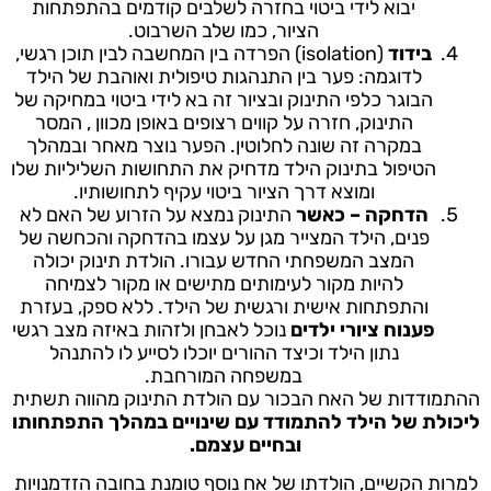
יבוא לידי ביטוי בחזרה לשלבים קודמים בהתפתחות
הציור, כמו שלב השרבוט.
בידוד
(isolation) הפרדה בין המחשבה לבין תוכן רגשי,
לדוגמה: פער בין התנהגות טיפולית ואוהבת של הילד
הבוגר כלפי התינוק ובציור זה בא לידי ביטוי במחיקה של
התינוק, חזרה על קווים רצופים באופן מכוון , המסר
במקרה זה שונה לחלוטין. הפער נוצר מאחר ובמהלך
הטיפול בתינוק הילד מדחיק את התחושות השליליות שלו
ומוצא דרך הציור ביטוי עקיף לתחושותיו.
הדחקה – כאשר
התינוק נמצא על הזרוע של האם לא
פנים, הילד המצייר מגן על עצמו בהדחקה והכחשה של
המצב המשפחתי החדש עבורו. הולדת תינוק יכולה
להיות מקור לעימותים מתישים או מקור לצמיחה
והתפתחות אישית ורגשית של הילד. ללא ספק, בעזרת
פענוח ציורי ילדים
נוכל לאבחן ולזהות באיזה מצב רגשי
נתון הילד וכיצד ההורים יוכלו לסייע לו להתנהל
במשפחה המורחבת.
ההתמודדות של האח הבכור עם הולדת התינוק מהווה תשתית
ליכולת של הילד להתמודד עם שינויים
במהלך התפתחותו
ובחיים עצמם.
למרות הקשיים, הולדתו של אח נוסף טומנת בחובה הזדמנויות