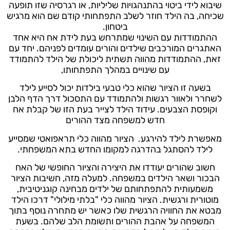
שיבוא לידי ביטוי בהתנהגויות שליליות, או רגרסיה שזו תופעה
שכיחה, בה הילד חוזר לשלב התפתחותי קודם שם הוא מרגיש
ביטחון.
ההתמודדות עם השינוי שמתרחש בעת לידת אח היא אחד
האתגרים המורכבים שילדים והורים עומדים לפניהם. יחד עם
זאת, ההתמודדות מהווה תשתית ליכולת של הילד להתמודד
עם שינויים במהלך התפתחותו,
בשעה זו הציור שהוא כלי טבעי בילדות יכול לסייע לילד
לשחרר ולאוור רגשות ולהתמודד עם התסכול דרך הדף הלבן
וקופסת הצבעים. עידוד הילד לצייר בעת הזו של קבלת אח
חדש למשפחה מצד ההורים
מאפשרת לילד להירגע. הציור מהווה כלי תראפואטי שמסייע
לילד להסתגל בהדרגה למקומו החדש בתא המשפחתי.
חשוב שהורים יעודדו את היצירה והציור החופשי של האח
הבכור ושאר הילדים במשפחה. למעלה מזה, חשיבות הציור
משמעותית להתפתחותם של ילדים מבחינה קוגניטיבית,
מוטורית ורגשית. הציור מהווה כלי "בלתי מילולי" דרכו הילד
מבטא את החוויה הרגשית שלו כאשר יש מתחרה נוסף בתוך
המשפחה על אהבת ההורים ותשומת הלב שלהם. בשעת