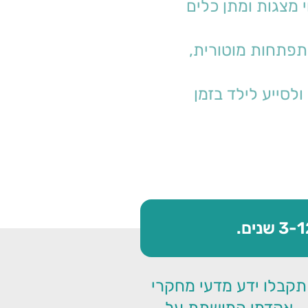
מיועד לאנשי חינוך, הקורס מקנה ידע ומועבר בדרך חווייתית ומאתגרת, התנסות אישית בליווי מצגות ומתן כלים 
 לומדים את שלבי התפתחות הציור אצל ילדים בהקבלה להתפתחות מוטורית, 
לומדים לזהות קשיים רגשיים, חברתיים וקוגניטיביים אצל ילדים דרך ציורים כדי לעמוד בתָּווך ולסייע לילד בזמן 
תקבלו ידע מדעי מחקרי
אקדמי המושתת על