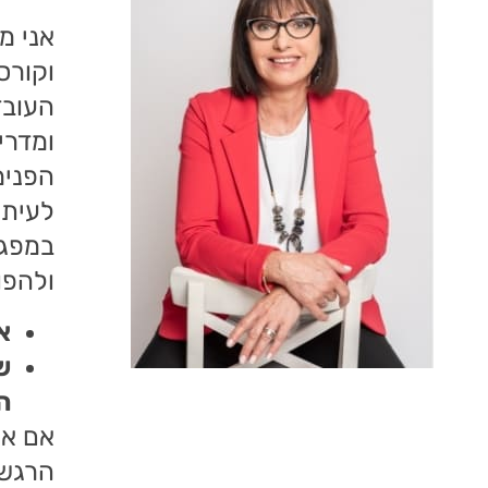
אני מ
וקורס
ומדרי
הפנימ
לעיתי
במפגש
ולהפו
א
ש
ה
אם את
הרגשי