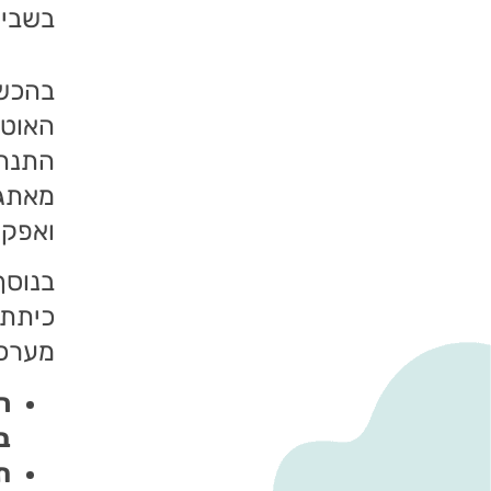
בשביל
בהכשר
האוטי
התנהג
מאתגר
ואפקט
בנוסף
כיתתי
מערכו
ר
ב
ת